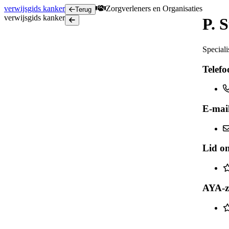
verwijsgids
kanker
Zorgverleners en Organisaties
Terug
verwijsgids
kanker
P. 
Terug
Special
Telef
E-mail
Lid o
AYA-z