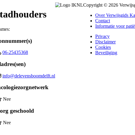
Copyright © 2026 Verwijs
Stadhouders
Over Verwijsgids K
Contact
Informatie voor pati
ismes:
Privacy
oonnummer(s)
Disclaimer
Cookies
06-25435368
Beveiliging
adres(sen)
info@delevensboomdelft.nl
ncologiezorgnetwerk
Nee
org geschoold
Nee