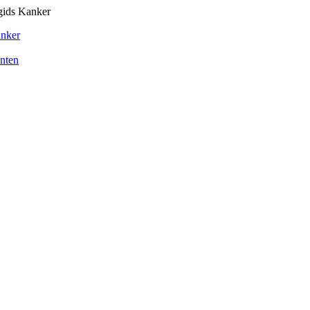
gids Kanker
anker
ënten