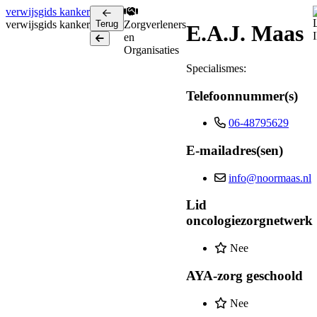
verwijsgids
kanker
verwijsgids
kanker
Terug
Zorgverleners
E.A.J. Maas
en
Terug
Organisaties
Specialismes:
Telefoonnummer(s)
06-48795629
E-mailadres(sen)
info@noormaas.nl
Lid
oncologiezorgnetwerk
Nee
AYA-zorg geschoold
Nee