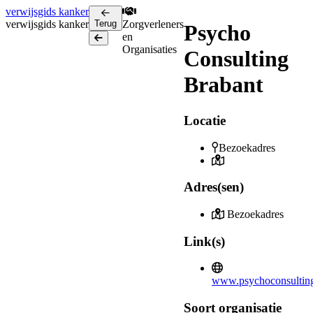
verwijsgids
kanker
verwijsgids
kanker
Terug
Zorgverleners
Psycho
en
Terug
Organisaties
Consulting
Brabant
Locatie
Bezoekadres
Adres(sen)
Bezoekadres
Link(s)
www.psychoconsulting
Soort organisatie