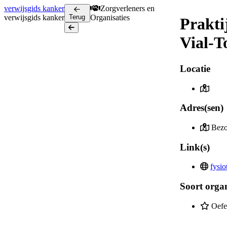
verwijsgids
kanker
Zorgverleners en
verwijsgids
kanker
Terug
Organisaties
Prakti
Terug
Vial-
Locatie
Adres(sen)
Bezo
Link(s)
fysio
Soort organ
Oefe