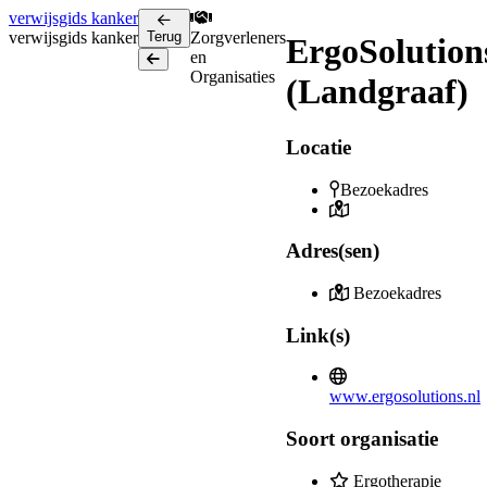
verwijsgids
kanker
verwijsgids
kanker
Terug
Zorgverleners
ErgoSolution
en
Terug
Organisaties
(Landgraaf)
Locatie
Bezoekadres
Adres(sen)
Bezoekadres
Link(s)
www.ergosolutions.nl
Soort organisatie
Ergotherapie