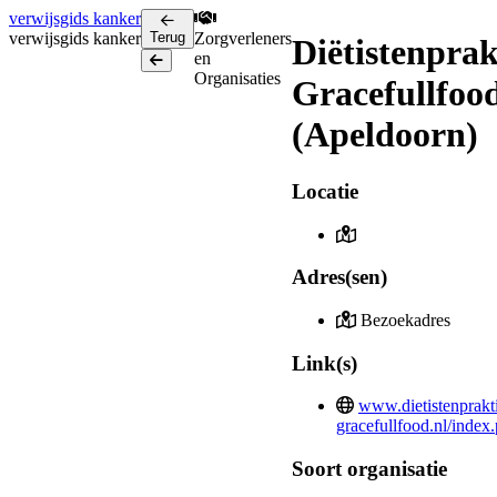
verwijsgids
kanker
verwijsgids
kanker
Terug
Zorgverleners
Diëtistenprak
en
Terug
Organisaties
Gracefullfoo
(Apeldoorn)
Locatie
Adres(sen)
Bezoekadres
Link(s)
www.dietistenprakti
gracefullfood.nl/index
Soort organisatie