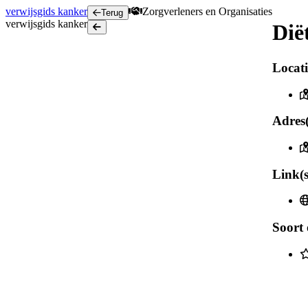
verwijsgids
kanker
Zorgverleners en Organisaties
Terug
verwijsgids
kanker
Dië
Terug
Locati
Adres(
Link(s
Soort 