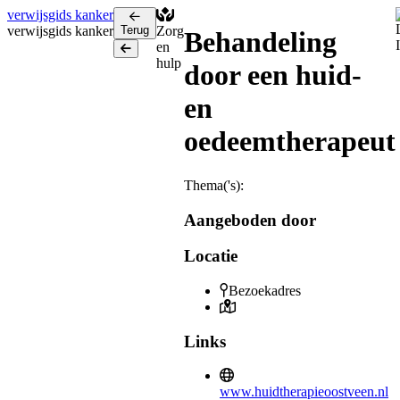
verwijsgids
kanker
verwijsgids
kanker
Terug
Zorg
Behandeling
en
Terug
hulp
door een huid-
en
oedeemtherapeut
Thema('s):
Aangeboden door
Locatie
Bezoekadres
Links
www.huidtherapieoostveen.nl